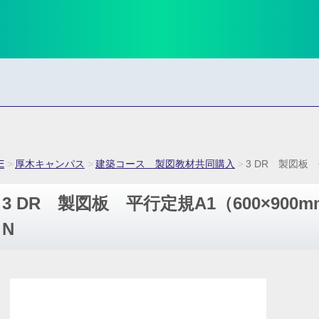
E
厚木キャンパス
建築コース 製図教材共同購入
3 DR 製図板 
3 DR 製図板 平行定規A1（600×900
N