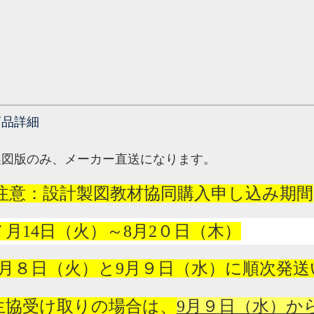
商品詳細
製図版のみ、メーカー直送になります。
注意：設計製図教材協同購入申し込み期間
７月
14
日（火）～
8
月
2
０日（木）
月８日（火）と
9
月９日（水）に順次発送
生協受け取りの場合は、
9
月９日（水）か